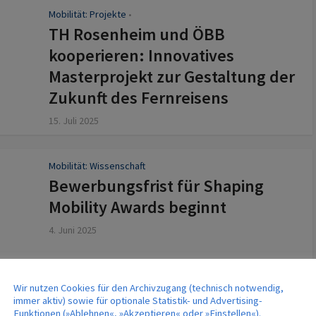
Mobilität: Projekte
z
•
TH Rosenheim und ÖBB
kooperieren: Innovatives
Masterprojekt zur Gestaltung der
Zukunft des Fernreisens
15. Juli 2025
Mobilität: Wissenschaft
Bewerbungsfrist für Shaping
Mobility Awards beginnt
4. Juni 2025
Wir nutzen Cookies für den Archivzugang (technisch notwendig,
immer aktiv) sowie für optionale Statistik- und Advertising-
Funktionen (»Ablehnen«, »Akzeptieren« oder »Einstellen«).